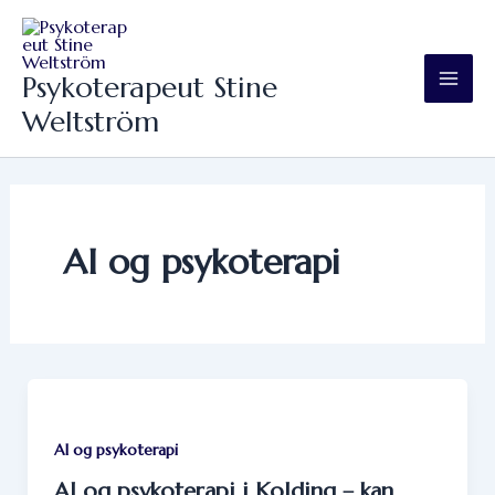
Skip
Mai
to
Men
content
Psykoterapeut Stine
Weltström
AI og psykoterapi
AI og psykoterapi
AI og psykoterapi i Kolding – kan